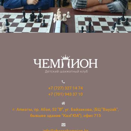
+7 (727) 327 14 74
+7 (701) 943 37 10
г. Алматы, пр. Абая, 52 "В", уг. Байзакова, (БЦ "Bayzak",
бывшее здание "КазГЮА"), офис 715
info@chesschampion.kz