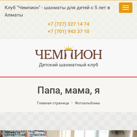
Клуб "Чемпион" - шахматы для детей с 5 лет в
Toggl
Алматы
navig
+7 (727) 327 14 74
+7 (701) 943 37 10
Детский шахматный клуб
Папа, мама, я
Главная страница
Фотоальбомы