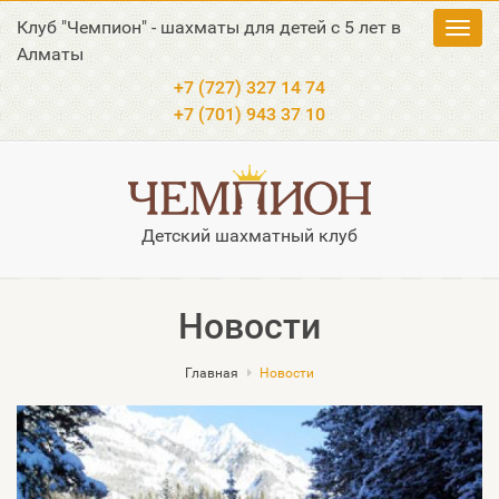
Клуб "Чемпион" - шахматы для детей с 5 лет в
Toggl
Алматы
navig
+7 (727) 327 14 74
+7 (701) 943 37 10
Детский шахматный клуб
Новости
Главная
Новости