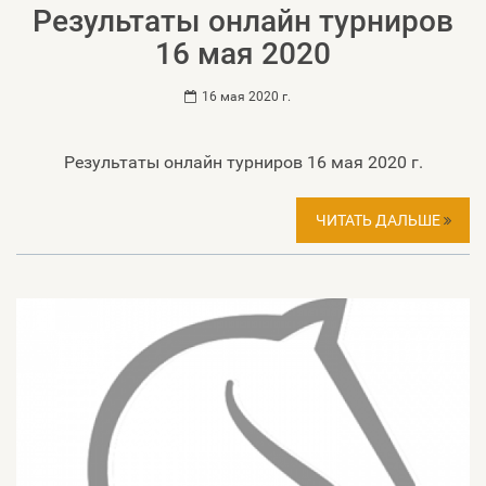
Результаты онлайн турниров
16 мая 2020
16 мая 2020 г.
Результаты онлайн турниров 16 мая 2020 г.
ЧИТАТЬ ДАЛЬШЕ