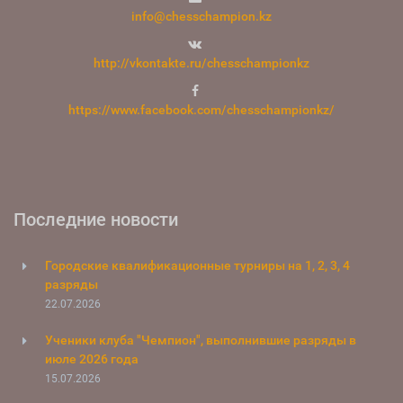
info@chesschampion.kz
http://vkontakte.ru/chesschampionkz
https://www.facebook.com/chesschampionkz/
Последние новости
Городские квалификационные турниры на 1, 2, 3, 4
разряды
22.07.2026
Ученики клуба "Чемпион", выполнившие разряды в
июле 2026 года
15.07.2026