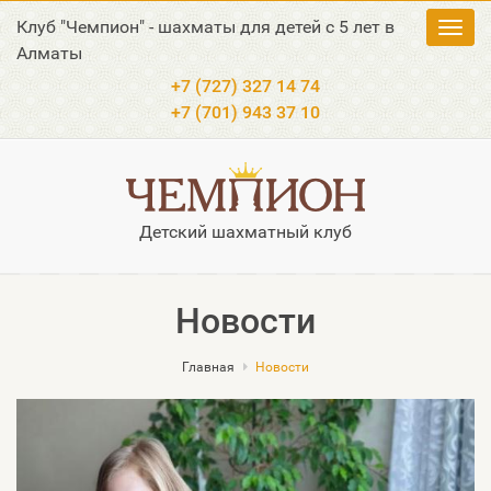
Клуб "Чемпион" - шахматы для детей с 5 лет в
Toggl
Алматы
navig
+7 (727) 327 14 74
+7 (701) 943 37 10
Детский шахматный клуб
Новости
Главная
Новости