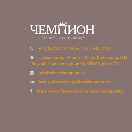
+7 (727) 327 14 74
,
+7 (701) 943 37 10
г. Алматы, пр. Абая, 52 "В", уг. Байзакова, (БЦ
"Bayzak", бывшее здание "КазГЮА"), офис 715
info@chesschampion.kz
http://vkontakte.ru/chesschampionkz
https://www.facebook.com/chesschampionkz/