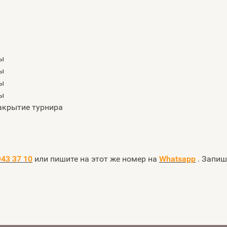
ры
ры
ры
ры
закрытие турнира
943 37 10
или пишите на этот же номер на
Whatsapp
. Запиш