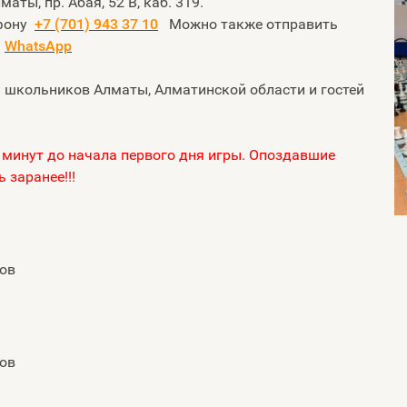
маты, пр. Абая, 52 В, каб. 319.
фону
+7 (701) 943 37 10
Можно также отправить
а
WhatsApp
 школьников Алматы, Алматинской области и гостей
 минут до начала первого дня игры. Опоздавшие
 заранее!!!
сов
сов