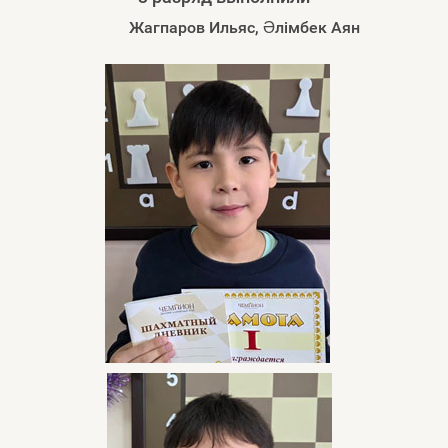
Жагпаров Ильяс, Әлімбек Аян